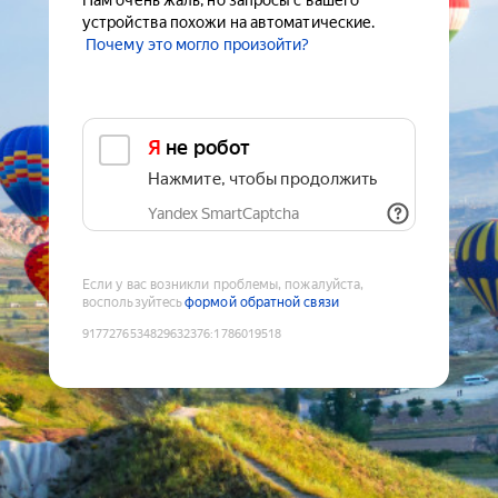
Нам очень жаль, но запросы с вашего
устройства похожи на автоматические.
Почему это могло произойти?
Я не робот
Нажмите, чтобы продолжить
Yandex SmartCaptcha
Если у вас возникли проблемы, пожалуйста,
воспользуйтесь
формой обратной связи
9177276534829632376
:
1786019518