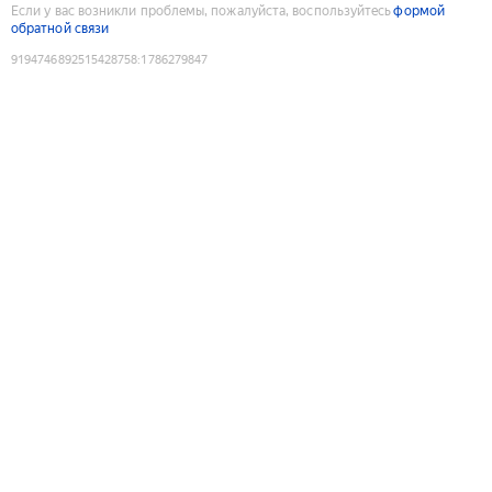
Если у вас возникли проблемы, пожалуйста, воспользуйтесь
формой
обратной связи
9194746892515428758
:
1786279847