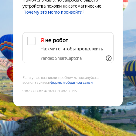
Нам очень жаль, но запросы с вашего
устройства похожи на автоматические.
Почему это могло произойти?
Я не робот
Нажмите, чтобы продолжить
Yandex SmartCaptcha
Если у вас возникли проблемы, пожалуйста,
воспользуйтесь
формой обратной связи
9187356068234016998
:
1786169715