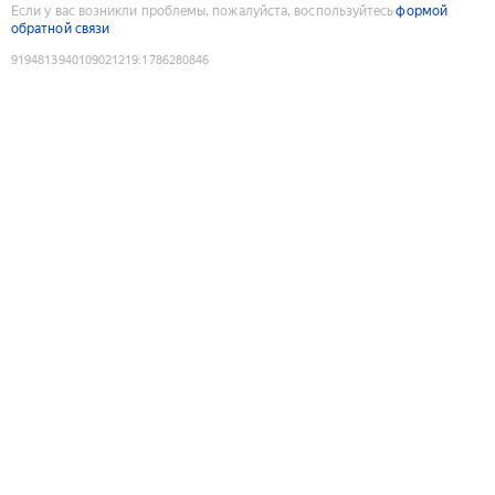
Если у вас возникли проблемы, пожалуйста, воспользуйтесь
формой
обратной связи
9194813940109021219
:
1786280846