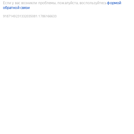
Если у вас возникли проблемы, пожалуйста, воспользуйтесь
формой
обратной связи
9187149231332035081
:
1786166633