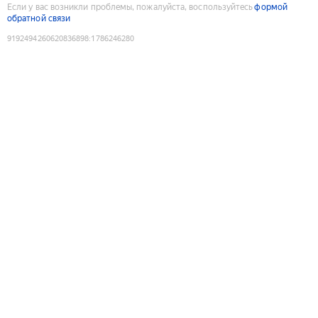
Если у вас возникли проблемы, пожалуйста, воспользуйтесь
формой
обратной связи
9192494260620836898
:
1786246280