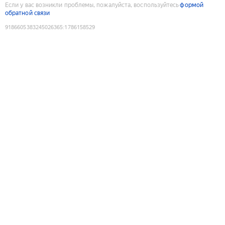
Если у вас возникли проблемы, пожалуйста, воспользуйтесь
формой
обратной связи
9186605383245026365
:
1786158529