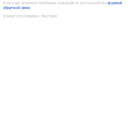
Если у вас возникли проблемы, пожалуйста, воспользуйтесь
формой
обратной связи
9194287375374384904
:
1786273000