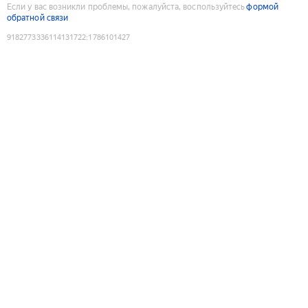
Если у вас возникли проблемы, пожалуйста, воспользуйтесь
формой
обратной связи
9182773336114131722
:
1786101427