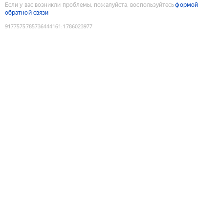
Если у вас возникли проблемы, пожалуйста, воспользуйтесь
формой
обратной связи
9177575785736444161
:
1786023977