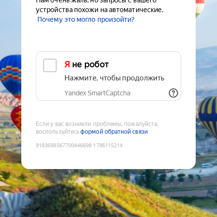
Нам очень жаль, но запросы с вашего
устройства похожи на автоматические.
Почему это могло произойти?
Я не робот
Нажмите, чтобы продолжить
Yandex SmartCaptcha
Если у вас возникли проблемы, пожалуйста,
воспользуйтесь
формой обратной связи
9183698567700446698
:
1786115214