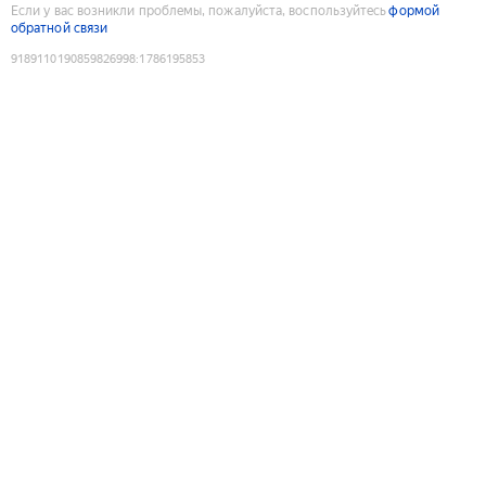
Если у вас возникли проблемы, пожалуйста, воспользуйтесь
формой
обратной связи
9189110190859826998
:
1786195853