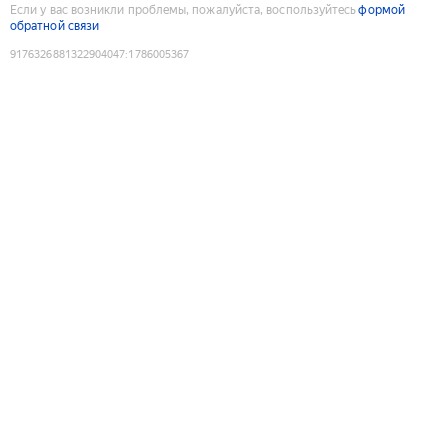
Если у вас возникли проблемы, пожалуйста, воспользуйтесь
формой
обратной связи
9176326881322904047
:
1786005367