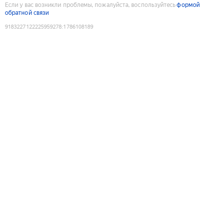
Если у вас возникли проблемы, пожалуйста, воспользуйтесь
формой
обратной связи
9183227122225959278
:
1786108189