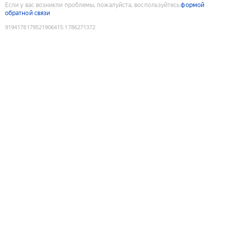
Если у вас возникли проблемы, пожалуйста, воспользуйтесь
формой
обратной связи
9194178179521906415
:
1786271372