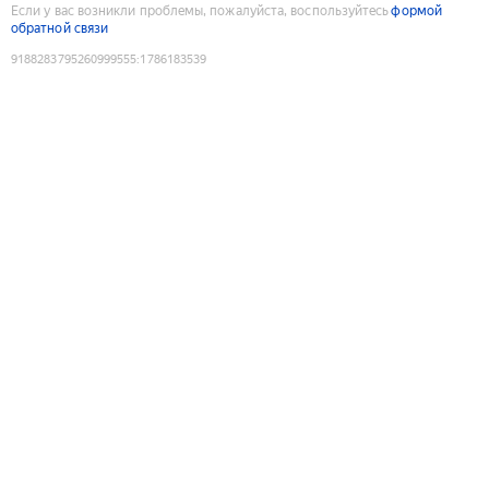
Если у вас возникли проблемы, пожалуйста, воспользуйтесь
формой
обратной связи
9188283795260999555
:
1786183539