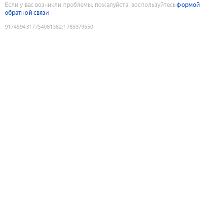
Если у вас возникли проблемы, пожалуйста, воспользуйтесь
формой
обратной связи
9174594317754081382
:
1785979550