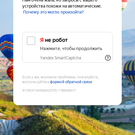
Нам очень жаль, но запросы с вашего
устройства похожи на автоматические.
Почему это могло произойти?
Я не робот
Нажмите, чтобы продолжить
Yandex SmartCaptcha
Если у вас возникли проблемы, пожалуйста,
воспользуйтесь
формой обратной связи
9176531544566420705
:
1786008417