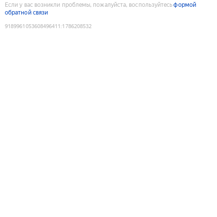
Если у вас возникли проблемы, пожалуйста, воспользуйтесь
формой
обратной связи
9189961053608496411
:
1786208532