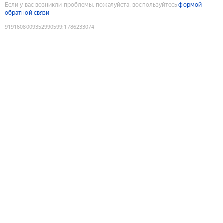
Если у вас возникли проблемы, пожалуйста, воспользуйтесь
формой
обратной связи
9191608009352990599
:
1786233074