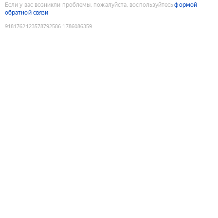
Если у вас возникли проблемы, пожалуйста, воспользуйтесь
формой
обратной связи
9181762123578792586
:
1786086359