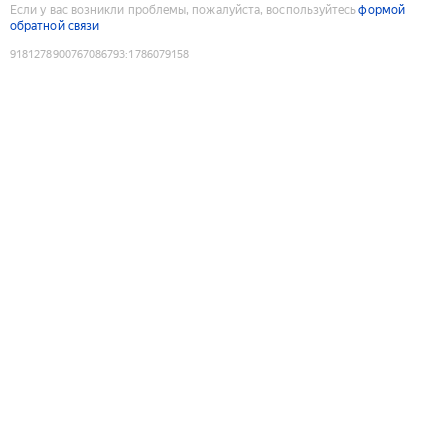
Если у вас возникли проблемы, пожалуйста, воспользуйтесь
формой
обратной связи
9181278900767086793
:
1786079158