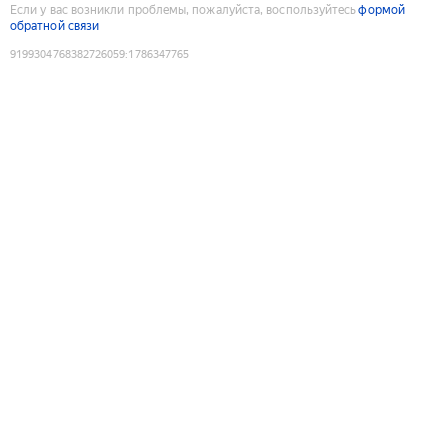
Если у вас возникли проблемы, пожалуйста, воспользуйтесь
формой
обратной связи
9199304768382726059
:
1786347765