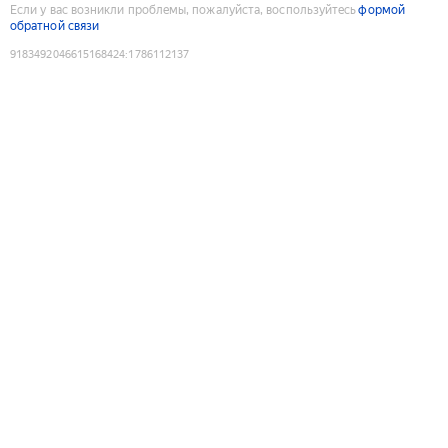
Если у вас возникли проблемы, пожалуйста, воспользуйтесь
формой
обратной связи
9183492046615168424
:
1786112137