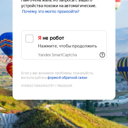
Нам очень жаль, но запросы с вашего
устройства похожи на автоматические.
Почему это могло произойти?
Я не робот
Нажмите, чтобы продолжить
Yandex SmartCaptcha
Если у вас возникли проблемы, пожалуйста,
воспользуйтесь
формой обратной связи
9193632730420542797
:
1786263245