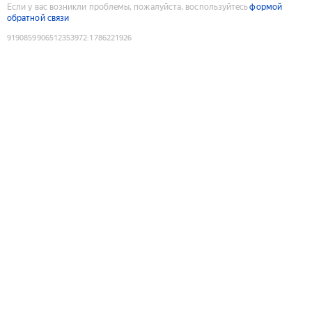
Если у вас возникли проблемы, пожалуйста, воспользуйтесь
формой
обратной связи
9190859906512353972
:
1786221926