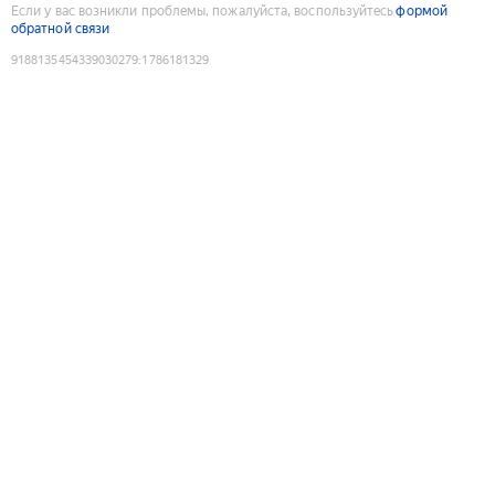
Если у вас возникли проблемы, пожалуйста, воспользуйтесь
формой
обратной связи
9188135454339030279
:
1786181329