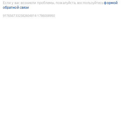
Если у вас возникли проблемы, пожалуйста, воспользуйтесь
формой
обратной связи
9176567332382604814
:
1786008950