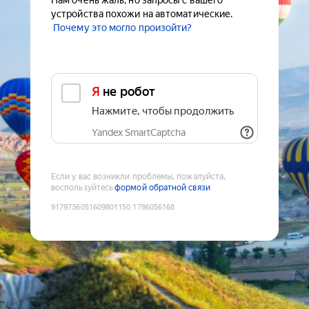
Нам очень жаль, но запросы с вашего
устройства похожи на автоматические.
Почему это могло произойти?
Я не робот
Нажмите, чтобы продолжить
Yandex SmartCaptcha
Если у вас возникли проблемы, пожалуйста,
воспользуйтесь
формой обратной связи
9179736051609801150
:
1786056168