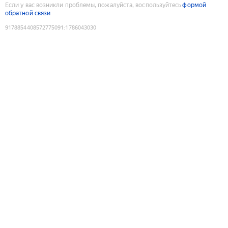
Если у вас возникли проблемы, пожалуйста, воспользуйтесь
формой
обратной связи
9178854408572775091
:
1786043030