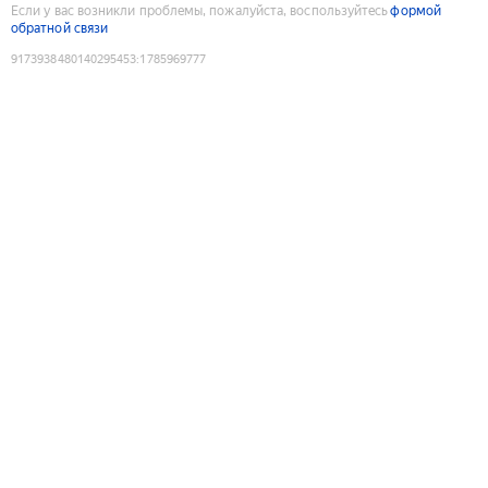
Если у вас возникли проблемы, пожалуйста, воспользуйтесь
формой
обратной связи
9173938480140295453
:
1785969777