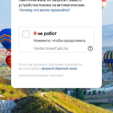
Нам очень жаль, но запросы с вашего
устройства похожи на автоматические.
Почему это могло произойти?
Я не робот
Нажмите, чтобы продолжить
Yandex SmartCaptcha
Если у вас возникли проблемы, пожалуйста,
воспользуйтесь
формой обратной связи
9185752972897608944
:
1786145827