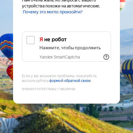
Нам очень жаль, но запросы с вашего
устройства похожи на автоматические.
Почему это могло произойти?
Я не робот
Нажмите, чтобы продолжить
Yandex SmartCaptcha
Если у вас возникли проблемы, пожалуйста,
воспользуйтесь
формой обратной связи
9190003710755776082
:
1786209168