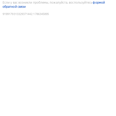
Если у вас возникли проблемы, пожалуйста, воспользуйтесь
формой
обратной связи
9199179313329371442
:
1786345895