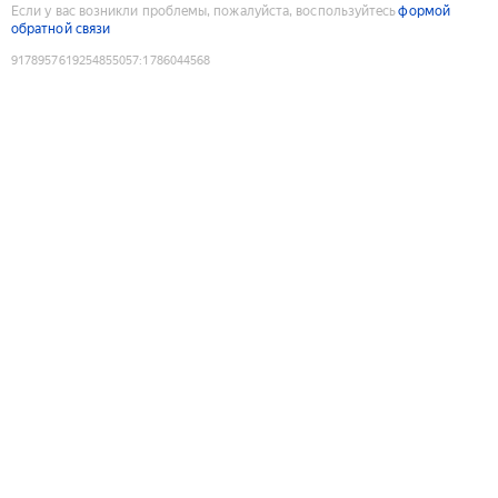
Если у вас возникли проблемы, пожалуйста, воспользуйтесь
формой
обратной связи
9178957619254855057
:
1786044568