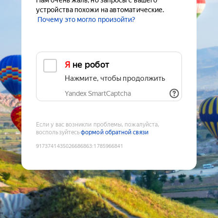
Нам очень жаль, но запросы с вашего
устройства похожи на автоматические.
Почему это могло произойти?
Я не робот
Нажмите, чтобы продолжить
Yandex SmartCaptcha
Если у вас возникли проблемы, пожалуйста,
воспользуйтесь
формой обратной связи
9173741435026686863
:
1785966841