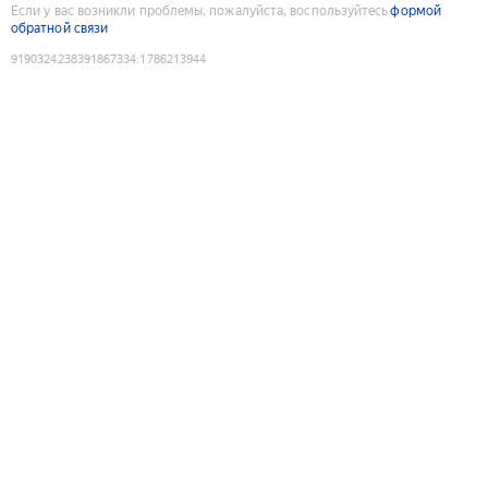
Если у вас возникли проблемы, пожалуйста, воспользуйтесь
формой
обратной связи
9190324238391867334
:
1786213944