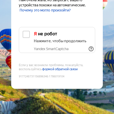
Нам очень жаль, но запросы с вашего
устройства похожи на автоматические.
Почему это могло произойти?
Я не робот
Нажмите, чтобы продолжить
Yandex SmartCaptcha
Если у вас возникли проблемы, пожалуйста,
воспользуйтесь
формой обратной связи
9177248731156896346
:
1786019104