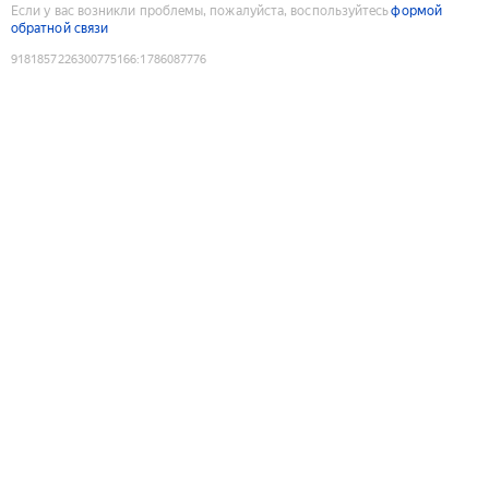
Если у вас возникли проблемы, пожалуйста, воспользуйтесь
формой
обратной связи
9181857226300775166
:
1786087776