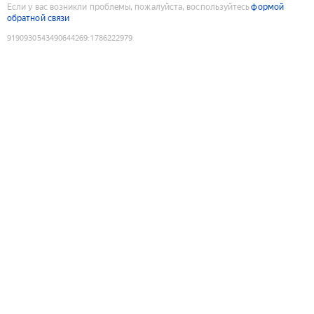
Если у вас возникли проблемы, пожалуйста, воспользуйтесь
формой
обратной связи
9190930543490644269
:
1786222979