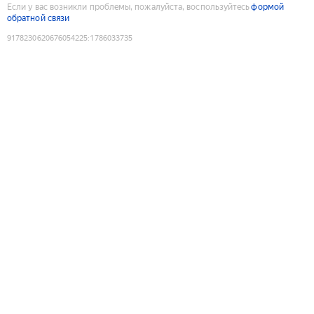
Если у вас возникли проблемы, пожалуйста, воспользуйтесь
формой
обратной связи
9178230620676054225
:
1786033735