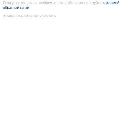
Если у вас возникли проблемы, пожалуйста, воспользуйтесь
формой
обратной связи
9174048335605838624
:
1785971414