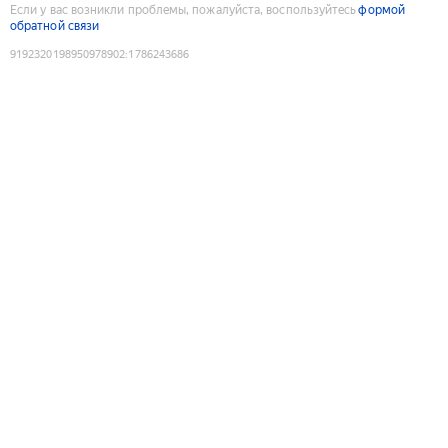
Если у вас возникли проблемы, пожалуйста, воспользуйтесь
формой
обратной связи
9192320198950978902
:
1786243686