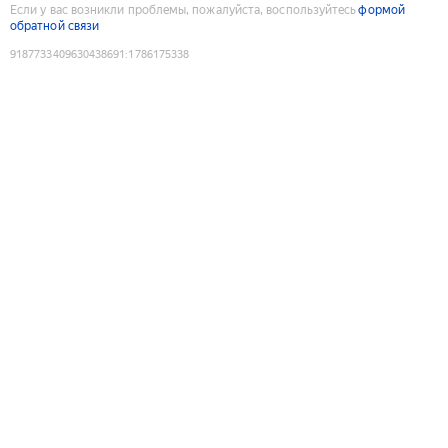
Если у вас возникли проблемы, пожалуйста, воспользуйтесь
формой
обратной связи
9187733409630438691
:
1786175338