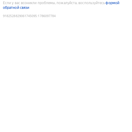
Если у вас возникли проблемы, пожалуйста, воспользуйтесь
формой
обратной связи
9182528829061745095
:
1786097784