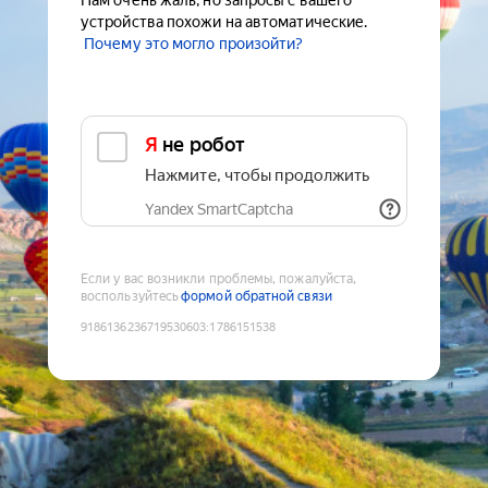
Нам очень жаль, но запросы с вашего
устройства похожи на автоматические.
Почему это могло произойти?
Я не робот
Нажмите, чтобы продолжить
Yandex SmartCaptcha
Если у вас возникли проблемы, пожалуйста,
воспользуйтесь
формой обратной связи
9186136236719530603
:
1786151538