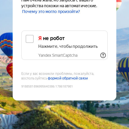
Нам очень жаль, но запросы с вашего
устройства похожи на автоматические.
Почему это могло произойти?
Я не робот
Нажмите, чтобы продолжить
Yandex SmartCaptcha
Если у вас возникли проблемы, пожалуйста,
воспользуйтесь
формой обратной связи
9188581896995640386
:
1786187981