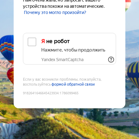
Нам очень жаль, но запросы с вашего
устройства похожи на автоматические.
Почему это могло произойти?
Я не робот
Нажмите, чтобы продолжить
Yandex SmartCaptcha
Если у вас возникли проблемы, пожалуйста,
воспользуйтесь
формой обратной связи
9182641646645423934
:
1786099465