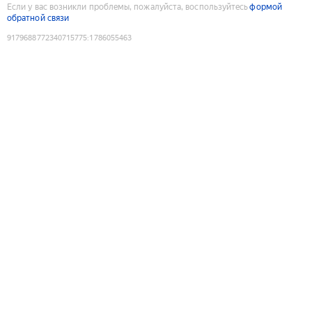
Если у вас возникли проблемы, пожалуйста, воспользуйтесь
формой
обратной связи
9179688772340715775
:
1786055463