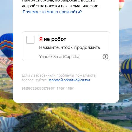
Нам очень жаль, но запросы с вашего
устройства похожи на автоматические.
Почему это могло произойти?
Я не робот
Нажмите, чтобы продолжить
Yandex SmartCaptcha
Если у вас возникли проблемы, пожалуйста,
воспользуйтесь
формой обратной связи
9185688363838799501
:
1786144864